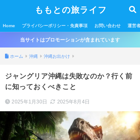
ももとの旅ライフ
Home
プライバシーポリシー・免責事項
お問い合わせ
運営
当サイトはプロモーションが含まれています
ホーム
沖縄
沖縄お出かけ
ジャングリア沖縄は失敗なのか？行く前
に知っておくべきこと
2025年1月30日
2025年8月4日