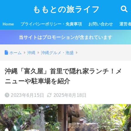
ももとの旅ライフ
Home
プライバシーポリシー・免責事項
お問い合わせ
運営
当サイトはプロモーションが含まれています
ホーム
沖縄
沖縄グルメ・泡盛
沖縄「富久屋」首里で隠れ家ランチ！メ
ニューや駐車場を紹介
2023年6月15日
2025年8月18日