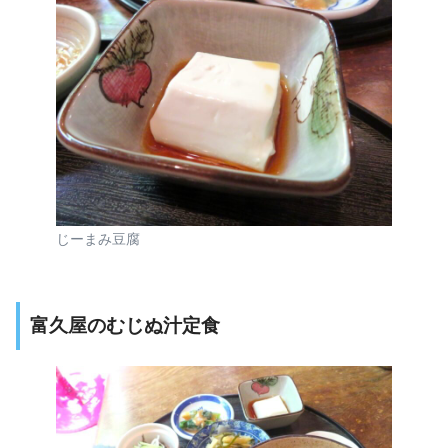
じーまみ豆腐
富久屋のむじぬ汁定食