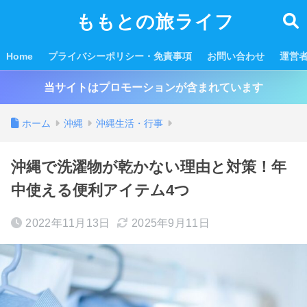
ももとの旅ライフ
Home
プライバシーポリシー・免責事項
お問い合わせ
運営
当サイトはプロモーションが含まれています
ホーム
沖縄
沖縄生活・行事
沖縄で洗濯物が乾かない理由と対策！年
中使える便利アイテム4つ
2022年11月13日
2025年9月11日