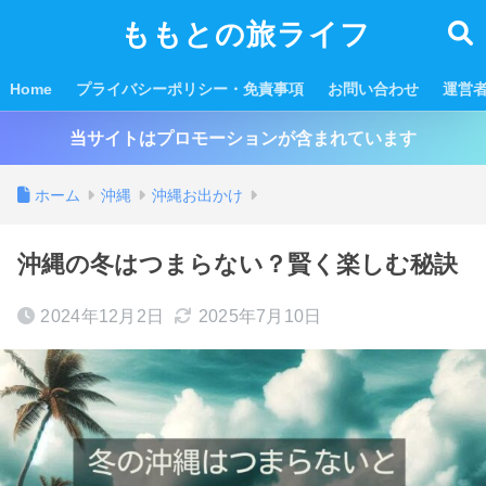
ももとの旅ライフ
Home
プライバシーポリシー・免責事項
お問い合わせ
運営
当サイトはプロモーションが含まれています
ホーム
沖縄
沖縄お出かけ
沖縄の冬はつまらない？賢く楽しむ秘訣
2024年12月2日
2025年7月10日