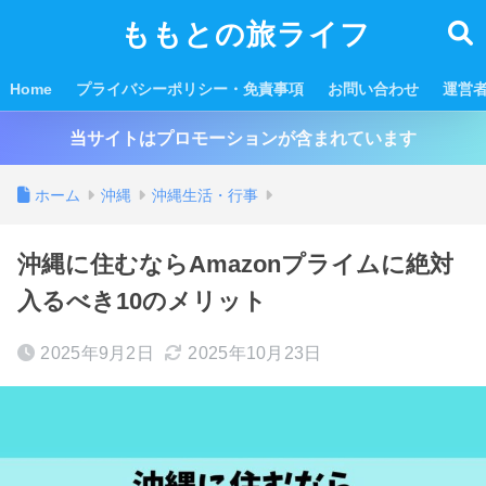
ももとの旅ライフ
Home
プライバシーポリシー・免責事項
お問い合わせ
運営
当サイトはプロモーションが含まれています
ホーム
沖縄
沖縄生活・行事
沖縄に住むならAmazonプライムに絶対
入るべき10のメリット
2025年9月2日
2025年10月23日