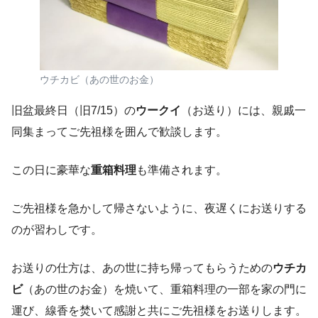
ウチカビ（あの世のお金）
旧盆最終日（旧7/15）の
ウークイ
（お送り）には、親戚一
同集まってご先祖様を囲んで歓談します。
この日に豪華な
重箱料理
も準備されます。
ご先祖様を急かして帰さないように、夜遅くにお送りする
のが習わしです。
お送りの仕方は、あの世に持ち帰ってもらうための
ウチカ
ビ
（あの世のお金）を焼いて、重箱料理の一部を家の門に
運び、線香を焚いて感謝と共にご先祖様をお送りします。