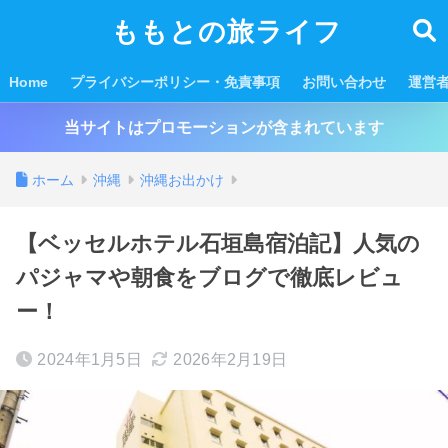
ももとの旅ライフ
Home
プライバシーポリシー・免責事項
お問い合わせ
運営
当サイトはプロモーションが含まれています
ホーム
沖縄
沖縄お出かけ
【ベッセルホテル石垣島宿泊記】人気の
パジャマや朝食をブログで徹底レビュ
ー！
2024年1月5日
2026年2月19日