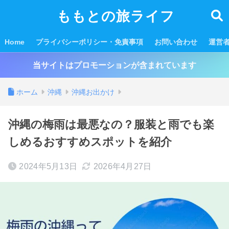
ももとの旅ライフ
Home
プライバシーポリシー・免責事項
お問い合わせ
運営
当サイトはプロモーションが含まれています
ホーム
沖縄
沖縄お出かけ
沖縄の梅雨は最悪なの？服装と雨でも楽
しめるおすすめスポットを紹介
2024年5月13日
2026年4月27日