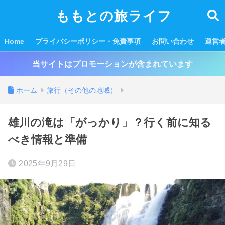
ももとの旅ライフ
Home
プライバシーポリシー・免責事項
お問い合わせ
運営
当サイトはプロモーションが含まれています
ホーム
旅行（その他の地域）
雄川の滝は「がっかり」？行く前に知る
べき情報と準備
2025年9月29日