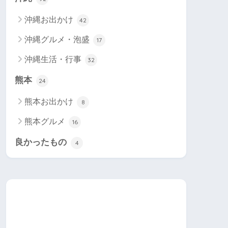
沖縄お出かけ
42
沖縄グルメ・泡盛
17
沖縄生活・行事
32
熊本
24
熊本お出かけ
8
熊本グルメ
16
良かったもの
4