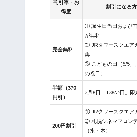
割引率・お
割引になる方
得度
① 誕生日当日および
が無料
② JRタワースクエ
完全無料
典
③ こどもの日（5/5
の祝日）
半額（370
3月8日「T38の日」
円引）
① JRタワースクエア
② 札幌シネマフロン
200円割引
（水・木）