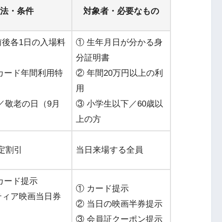
法・条件
対象者・必要なもの
前後各1日の入場料
① 生年月日が分かる身
分証明書
アカード年間利用特
② 年間20万円以上の利
用
）／敬老の日（9月
③ 小学生以下／60歳以
上の方
限定割引
当日来場する全員
カード提示
① カード提示
ティア映画当日券
② 当日の映画半券提示
③ 会員証クーポン提示