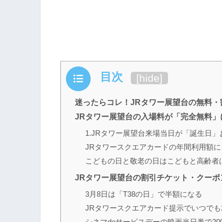
目次
[
hide
]
迷ったらコレ！JRタワー展望台の無料・
JRタワー展望台の入場料が「完全無料」
1.JRタワー展望台来場当日が「誕生日
JRタワースクエアカードの年間利用額
こどもの日と敬老の日はこどもと高齢者
JRタワー展望台の割引チケット・クーポ
3月8日は「T38の日」で半額になる
JRタワースクエアカード提示でいつでも2
シネマdeサービスデーの映画当日券で20