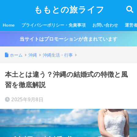
ももとの旅ライフ
Home
プライバシーポリシー・免責事項
お問い合わせ
運営
当サイトはプロモーションが含まれています
ホーム
沖縄
沖縄生活・行事
本土とは違う？沖縄の結婚式の特徴と風
習を徹底解説
2025年9月8日