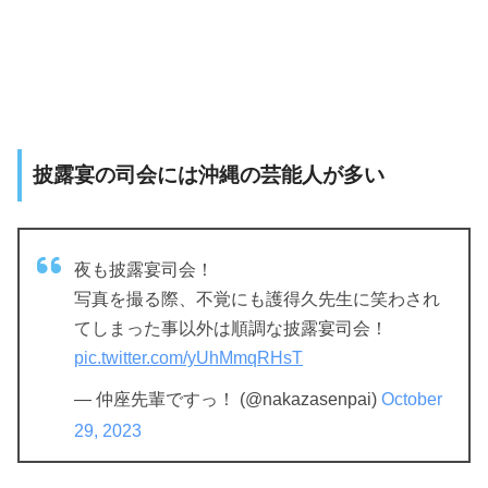
披露宴の司会には沖縄の芸能人が多い
夜も披露宴司会！
写真を撮る際、不覚にも護得久先生に笑わされ
てしまった事以外は順調な披露宴司会！
pic.twitter.com/yUhMmqRHsT
— 仲座先輩ですっ！ (@nakazasenpai)
October
29, 2023